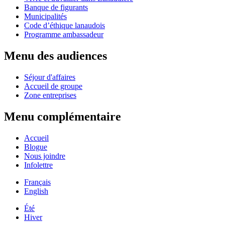
Banque de figurants
Municipalités
Code d’éthique lanaudois
Programme ambassadeur
Menu des audiences
Séjour d'affaires
Accueil de groupe
Zone entreprises
Menu complémentaire
Accueil
Blogue
Nous joindre
Infolettre
Français
English
Été
Hiver