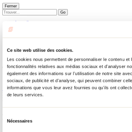
Fermer
Go
Accueil
Hébergement
135 DE VILLIEU
135 DE VILLIEU
Ce site web utilise des cookies.
Les cookies nous permettent de personnaliser le contenu et l
Saint-Calixte
fonctionnalités relatives aux médias sociaux et d'analyser no
Chalets
135 DE VILLIEU
également des informations sur l'utilisation de notre site av
135 rue de Villieu
sociaux, de publicité et d'analyse, qui peuvent combiner cell
Saint-Calixte, QC J0K1Z0
informations que vous leur avez fournies ou qu'ils ont collecté
514 924-3468
No d'enregistrement
311944
de leurs services.
Besoin d'information?
1 800 363-2788
Sélection
Menu pied de page
Nécessaires
du
consentement
Accueil de groupe