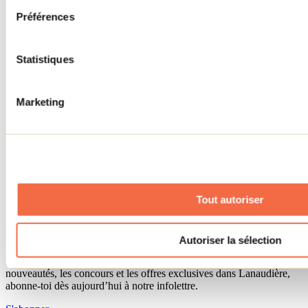
Séjour d'affaires
Préférences
Lieux événementiels
Offre aux voyageurs étrangers
À propos
Partenaires
Statistiques
Médias
Concours
Renseignements utiles
Marketing
Cartes et brochures
Zone entreprises
Offres d'emplois
Vivre et travailler dans Lanaudière
Banque de figurants
Municipalités
Code d’éthique lanaudois
Tout autoriser
Programme ambassadeur
Infolettre
Autoriser la sélection
Pour découvrir des idées d’activités et connaître en primeur les
nouveautés, les concours et les offres exclusives dans Lanaudière,
abonne-toi dès aujourd’hui à notre infolettre.