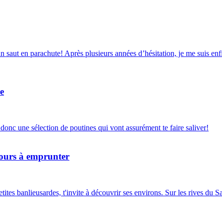
un saut en parachute! Après plusieurs années d’hésitation, je me suis 
e
i donc une sélection de poutines qui vont assurément te faire saliver!
 jours à emprunter
tes banlieusardes, t'invite à découvrir ses environs. Sur les rives du Sa