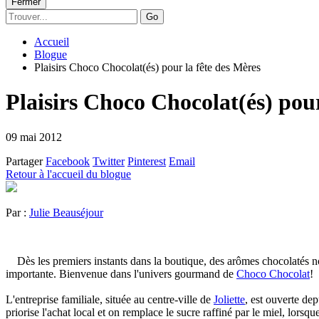
Fermer
Go
Accueil
Blogue
Plaisirs Choco Chocolat(és) pour la fête des Mères
Plaisirs Choco Chocolat(és) pour
09 mai 2012
Partager
Facebook
Twitter
Pinterest
Email
Retour à l'accueil du blogue
Par :
Julie Beauséjour
Dès les premiers instants dans la boutique, des arômes chocolatés n
importante. Bienvenue dans l'univers gourmand de
Choco Chocolat
!
L'entreprise familiale, située au centre-ville de
Joliette
, est ouverte de
priorise l'achat local et on remplace le sucre raffiné par le miel, lorsqu