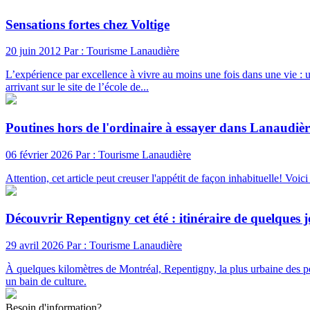
Sensations fortes chez Voltige
20 juin 2012
Par : Tourisme Lanaudière
L’expérience par excellence à vivre au moins une fois dans une vie : 
arrivant sur le site de l’école de...
Poutines hors de l'ordinaire à essayer dans Lanaudièr
06 février 2026
Par : Tourisme Lanaudière
Attention, cet article peut creuser l'appétit de façon inhabituelle! Voic
Découvrir Repentigny cet été : itinéraire de quelques
29 avril 2026
Par : Tourisme Lanaudière
À quelques kilomètres de Montréal, Repentigny, la plus urbaine des peti
un bain de culture.
Besoin d'information?