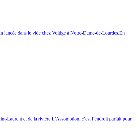
enfin lancée dans le vide chez Voltige à Notre-Dame-de-Lourdes.En
int-Laurent et de la rivière L’Assomption, c’est l’endroit parfait pour