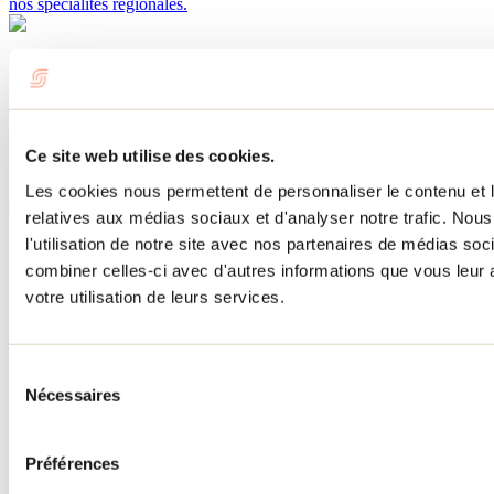
nos spécialités régionales.
9 endroits où pique-niquer en famille ou entre amis!
01 mai 2026
Par : Tourisme Lanaudière
Qu'on soit en visite dans Lanaudière ou qu'on y habite, on apprécie
Ce site web utilise des cookies.
toujours quelques suggestions de lieux où il fait bon pique-niquer en
famille ou entre amis!
Les cookies nous permettent de personnaliser le contenu et le
relatives aux médias sociaux et d'analyser notre trafic. No
Besoin d'information?
l'utilisation de notre site avec nos partenaires de médias soc
1 800 363-2788
combiner celles-ci avec d'autres informations que vous leur a
Menu pied de page
votre utilisation de leurs services.
Accueil de groupe
Séjour d'affaires
Sélection
Lieux événementiels
Nécessaires
du
Offre aux voyageurs étrangers
À propos
consentement
Partenaires
Médias
Préférences
Concours