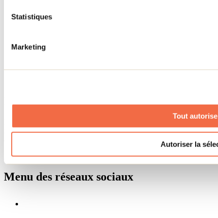
Renseignements utiles
Statistiques
Cartes et brochures
Zone entreprises
Offres d'emplois
Vivre et travailler dans Lanaudière
Marketing
Banque de figurants
Municipalités
Code d’éthique lanaudois
Programme ambassadeur
Infolettre
Tout autorise
Pour découvrir des idées d’activités et connaître en primeur les
nouveautés, les concours et les offres exclusives dans Lanaudière,
abonne-toi dès aujourd’hui à notre infolettre.
Autoriser la séle
S'abonner
Menu des réseaux sociaux