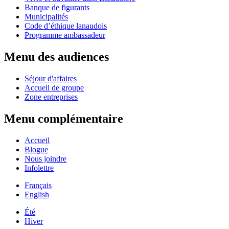
Banque de figurants
Municipalités
Code d’éthique lanaudois
Programme ambassadeur
Menu des audiences
Séjour d'affaires
Accueil de groupe
Zone entreprises
Menu complémentaire
Accueil
Blogue
Nous joindre
Infolettre
Français
English
Été
Hiver