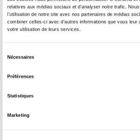
Menu pied de page
relatives aux médias sociaux et d'analyser notre trafic. No
l'utilisation de notre site avec nos partenaires de médias soc
Accueil de groupe
combiner celles-ci avec d'autres informations que vous leur a
Séjour d'affaires
votre utilisation de leurs services.
Lieux événementiels
Offre aux voyageurs étrangers
À propos
Partenaires
Sélection
Médias
Nécessaires
du
Concours
consentement
Renseignements utiles
Préférences
Cartes et brochures
Zone entreprises
Offres d'emplois
Vivre et travailler dans Lanaudière
Statistiques
Banque de figurants
Municipalités
Code d’éthique lanaudois
Marketing
Programme ambassadeur
Infolettre