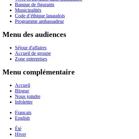
Banque de figurants
Municipalités
Code d’éthique lanaudois
Programme ambassadeur
Menu des audiences
Séjour d'affaires
Accueil de groupe
Zone entreprises
Menu complémentaire
Accueil
Blogue
Nous joindre
Infolettre
Français
English
Été
Hiver