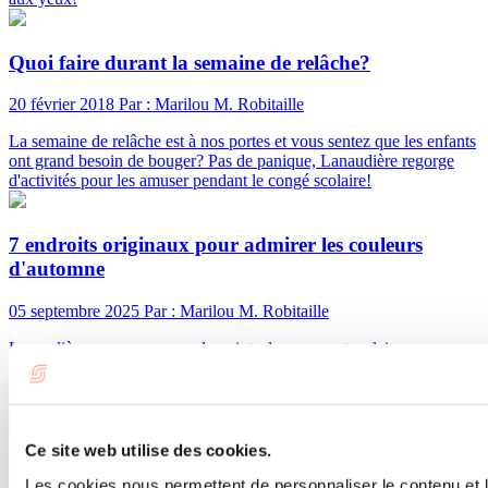
Quoi faire durant la semaine de relâche?
20 février 2018
Par : Marilou M. Robitaille
La semaine de relâche est à nos portes et vous sentez que les enfants
ont grand besoin de bouger? Pas de panique, Lanaudière regorge
d'activités pour les amuser pendant le congé scolaire!
7 endroits originaux pour admirer les couleurs
d'automne
05 septembre 2025
Par : Marilou M. Robitaille
Lanaudière ne manque pas de points de vue spectaculaires pour
admirer les couleurs, mais si tu veux sortir des sentiers battus, on a
ce qu’il te faut. Voici 7 endroits originaux où l’automne se dévoile
sous un tout nouvel angle!
Besoin d'information?
Ce site web utilise des cookies.
1 800 363-2788
Les cookies nous permettent de personnaliser le contenu et le