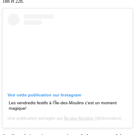
18h et 22h.
Voir cette publication sur Instagram
Les vendredis festifs à l’Île-des-Moulins c’est un moment
magique!
Une publication partagée par
Île-des-Moulins
(@idmsodect) le 5 Juil. 2019 à 6 :11 PDT