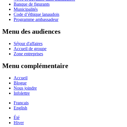
Banque de figurants
Municipalités
Code d’éthique lanaudois
Programme ambassadeur
Menu des audiences
Séjour d'affaires
Accueil de groupe
Zone entreprises
Menu complémentaire
Accueil
Blogue
Nous joindre
Infolettre
Français
English
Été
Hiver