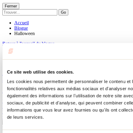
Fermer
Go
Accueil
Blogue
Halloween
Retour à l'accueil du blogue
Catégorie : Halloween
Ce site web utilise des cookies.
Activités familiales ou terrorisantes pour l'Halloween
dans Lanaudière
Les cookies nous permettent de personnaliser le contenu et l
fonctionnalités relatives aux médias sociaux et d'analyser no
24 septembre 2025
Par : Tourisme Lanaudière
également des informations sur l'utilisation de notre site av
Découvre les meilleures activités d’Halloween dans Lanaudière :
sociaux, de publicité et d'analyse, qui peuvent combiner cell
labyrinthes hantés, citrouilles, décorations et expériences familiales à
informations que vous leur avez fournies ou qu'ils ont collecté
la fois festives et effrayantes. Amusement garanti pour petits
de leurs services.
monstres et grands courageux!
Besoin d'information?