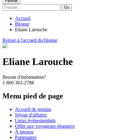
Fermer
Go
Accueil
Blogue
Eliane Larouche
Retour à l'accueil du blogue
Eliane Larouche
Besoin d'information?
1 800 363-2788
Menu pied de page
Accueil de groupe
Séjour d'affaires
Lieux événementiels
Offre aux voyageurs étrangers
À propos
Partenaires