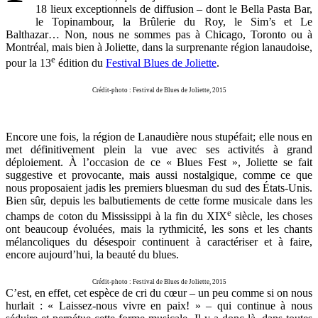
18 lieux exceptionnels de diffusion – dont le Bella Pasta Bar,
le Topinambour, la Brûlerie du Roy, le Sim’s et Le
Balthazar… Non, nous ne sommes pas à Chicago, Toronto ou à
Montréal, mais bien à Joliette, dans la surprenante région lanaudoise,
e
pour la 13
édition du
Festival Blues de Joliette
.
Crédit-photo : Festival de Blues de Joliette, 2015
Encore une fois, la région de Lanaudière nous stupéfait; elle nous en
met définitivement plein la vue avec ses activités à grand
déploiement. À l’occasion de ce « Blues Fest », Joliette se fait
suggestive et provocante, mais aussi nostalgique, comme ce que
nous proposaient jadis les premiers bluesman du sud des États-Unis.
Bien sûr, depuis les balbutiements de cette forme musicale dans les
e
champs de coton du Mississippi à la fin du XIX
siècle, les choses
ont beaucoup évoluées, mais la rythmicité, les sons et les chants
mélancoliques du désespoir continuent à caractériser et à faire,
encore aujourd’hui, la beauté du blues.
Crédit-photo : Festival de Blues de Joliette, 2015
C’est, en effet, cet espèce de cri du cœur – un peu comme si on nous
hurlait : « Laissez-nous vivre en paix! » – qui continue à nous