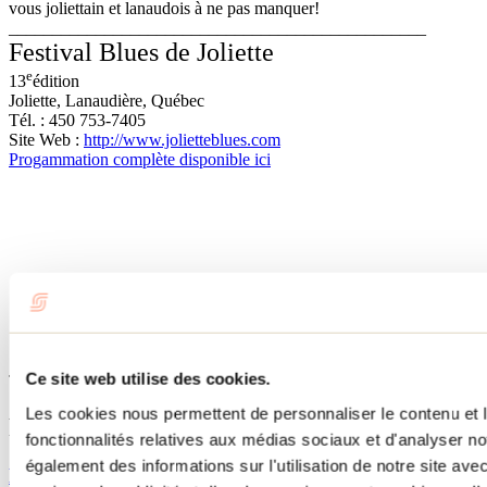
vous joliettain et lanaudois à ne pas manquer!
________________________________________________
Festival Blues de Joliette
e
13
édition
Joliette, Lanaudière, Québec
Tél. : 450 753-7405
Site Web :
http://www.jolietteblues.com
Progammation complète disponible ici
Ce site web utilise des cookies.
Tourisme Lanaudière www.lanaudiere.ca
Les cookies nous permettent de personnaliser le contenu et l
Publications reliées
fonctionnalités relatives aux médias sociaux et d'analyser no
également des informations sur l'utilisation de notre site av
Le TVT et son « Drôle de couple »…