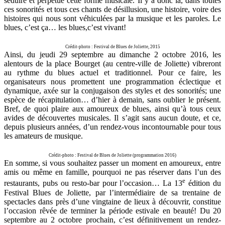
séduire et perpétue cette forme musicale. Il y a donc là, dans toutes
ces sonorités et tous ces chants de désillusion, une histoire, voire des
histoires qui nous sont véhiculées par la musique et les paroles. Le
blues, c’est ça… les blues,c’est vivant!
Crédit-photo : Festival de Blues de Joliette, 2015
Ainsi, du jeudi 29 septembre au dimanche 2 octobre 2016, les
alentours de la place Bourget (au centre-ville de Joliette) vibreront
au rythme du blues actuel et traditionnel. Pour ce faire, les
organisateurs nous promettent une programmation éclectique et
dynamique, axée sur la conjugaison des styles et des sonorités; une
espèce de récapitulation… d’hier à demain, sans oublier le présent.
Bref, de quoi plaire aux amoureux de blues, ainsi qu’à tous ceux
avides de découvertes musicales. Il s’agit sans aucun doute, et ce,
depuis plusieurs années, d’un rendez-vous incontournable pour tous
les amateurs de musique.
Crédit-photo : Festival de Blues de Joliette (programmation 2016)
En somme, si vous souhaitez passer un moment en amoureux, entre
amis ou même en famille, pourquoi ne pas réserver dans l’un des
e
restaurants, pubs ou resto-bar pour l’occasion… La 13
édition du
Festival Blues de Joliette, par l’intermédiaire de sa trentaine de
spectacles dans près d’une vingtaine de lieux à découvrir, constitue
l’occasion rêvée de terminer la période estivale en beauté! Du 20
septembre au 2 octobre prochain, c’est définitivement un rendez-