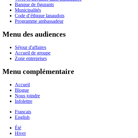
Banque de figurants
Municipalités
Code d’éthique lanaudois
Programme ambassadeur
Menu des audiences
Séjour d'affaires
Accueil de groupe
Zone entreprises
Menu complémentaire
Accueil
Blogue
Nous joindre
Infolettre
Français
English
Été
Hiver