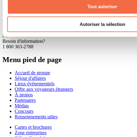
26 mai 2017
Tout autoriser
La salle de spectacle du Théâtre Hector-Charland à L’Assomption
vous présente toute une saison 2017-2018! Découvrez ce que vous
réservent Alain Choquette, le Cirque Éloize et Boeing Boeing lors
Autoriser la sélection
de leur passage dans Lanaudière!
Besoin d'information?
1 800 363-2788
Menu pied de page
Accueil de groupe
Séjour d'affaires
Lieux événementiels
Offre aux voyageurs étrangers
À propos
Partenaires
Médias
Concours
Renseignements utiles
Cartes et brochures
Zone entreprises