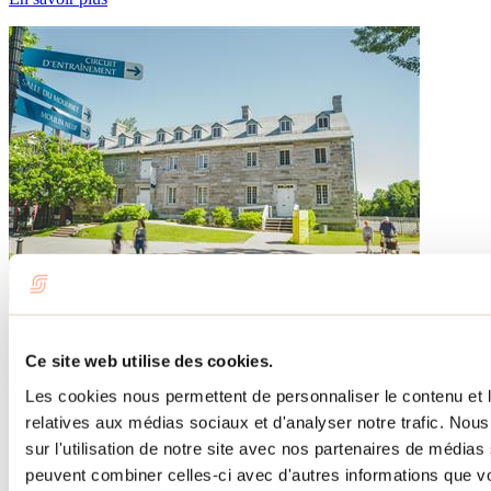
Besoin d'information?
1 800 363-2788
Ce site web utilise des cookies.
Menu pied de page
Les cookies nous permettent de personnaliser le contenu et le
relatives aux médias sociaux et d'analyser notre trafic. No
Accueil de groupe
Séjour d'affaires
sur l'utilisation de notre site avec nos partenaires de médias 
Lieux événementiels
peuvent combiner celles-ci avec d'autres informations que vo
Offre aux voyageurs étrangers