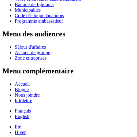
Banque de figurants
Municipalités
Code d’éthique lanaudois
Programme ambassadeur
Menu des audiences
Séjour d'affaires
Accueil de groupe
Zone entreprises
Menu complémentaire
Accueil
Blogue
Nous joindre
Infolettre
Français
English
Été
Hiver