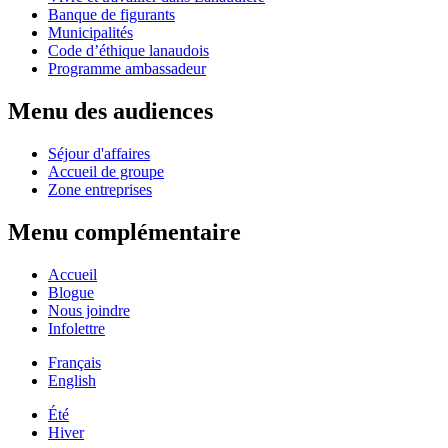
Banque de figurants
Municipalités
Code d’éthique lanaudois
Programme ambassadeur
Menu des audiences
Séjour d'affaires
Accueil de groupe
Zone entreprises
Menu complémentaire
Accueil
Blogue
Nous joindre
Infolettre
Français
English
Été
Hiver