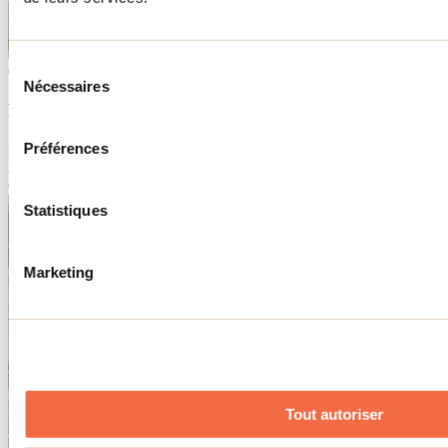
Sélection
6
Nécessaires
du
Ferme Guy Rivest
consentement
Préférences
Rawdon
Agrotourisme
Ouverture saisonnière
Statistiques
Marketing
Tout autoriser