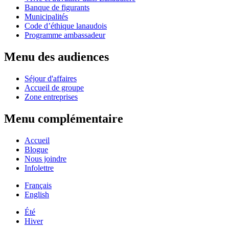
Banque de figurants
Municipalités
Code d’éthique lanaudois
Programme ambassadeur
Menu des audiences
Séjour d'affaires
Accueil de groupe
Zone entreprises
Menu complémentaire
Accueil
Blogue
Nous joindre
Infolettre
Français
English
Été
Hiver