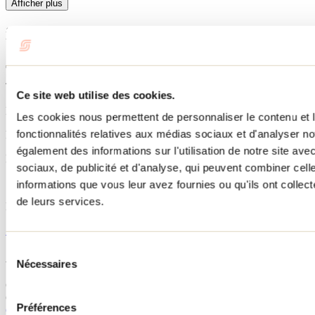
Afficher plus
information sur le sentier
Type de sentier
Ce site web utilise des cookies.
Linéaire
Les cookies nous permettent de personnaliser le contenu et l
fonctionnalités relatives aux médias sociaux et d'analyser no
Période d’ouverture
également des informations sur l'utilisation de notre site av
En tout temps
sociaux, de publicité et d'analyse, qui peuvent combiner cell
Services
informations que vous leur avez fournies ou qu'ils ont collecté
de leurs services.
Refuge
Site internet
Sélection
Accès au sentier
Nécessaires
du
consentement
Chemin du Lac Clair
GPS : 46.295917, -73.865550
Préférences
Chemin du Lac Clair