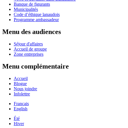
Banque de figurants
Municipalités
Code d’éthique lanaudois
Programme ambassadeur
Menu des audiences
Séjour d'affaires
Accueil de groupe
Zone entreprises
Menu complémentaire
Accueil
Blogue
Nous joindre
Infolettre
Français
English
Été
Hiver