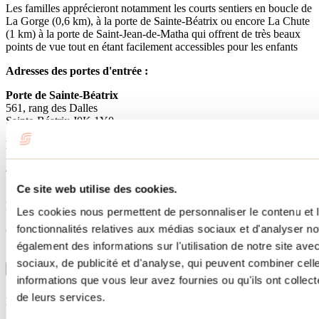
Les familles apprécieront notamment les courts sentiers en boucle de
La Gorge (0,6 km), à la porte de Sainte-Béatrix ou encore La Chute
(1 km) à la porte de Saint-Jean-de-Matha qui offrent de très beaux
points de vue tout en étant facilement accessibles pour les enfants
Adresses des portes d'entrée :
Porte de Sainte-Béatrix
561, rang des Dalles
Sainte-Béatrix J0K 1Y0
Porte de Saint-Jean-de-Matha
440, rang Sainte-Louise ouest
Saint-Jean-de-Matha,
J0K 2S0
Ce site web utilise des cookies.
Porte de Sainte-Mélanie
Les cookies nous permettent de personnaliser le contenu et l
fonctionnalités relatives aux médias sociaux et d'analyser no
60, Champs Vallon
Sainte-Mélanie, J0K 3A0
également des informations sur l'utilisation de notre site av
sociaux, de publicité et d'analyse, qui peuvent combiner cell
Afficher plus
informations que vous leur avez fournies ou qu'ils ont collecté
information sur le sentier
de leurs services.