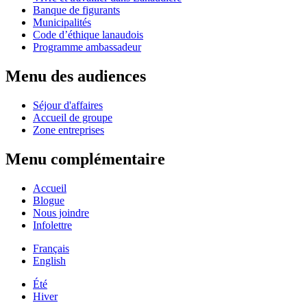
Banque de figurants
Municipalités
Code d’éthique lanaudois
Programme ambassadeur
Menu des audiences
Séjour d'affaires
Accueil de groupe
Zone entreprises
Menu complémentaire
Accueil
Blogue
Nous joindre
Infolettre
Français
English
Été
Hiver