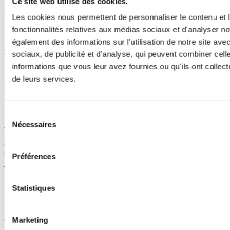
Ce site web utilise des cookies.
Les cookies nous permettent de personnaliser le contenu et l
Boucle
fonctionnalités relatives aux médias sociaux et d'analyser no
Période d’ouverture
également des informations sur l'utilisation de notre site av
En tout temps l’hiver
sociaux, de publicité et d'analyse, qui peuvent combiner cell
informations que vous leur avez fournies ou qu'ils ont collecté
Services
de leurs services.
Refuge
Site internet
Sélection
Accès au sentier
Nécessaires
du
consentement
Chemin des Venne (suivre indications), Saint-Côme
GPS : 46.308132, -73.760637
Préférences
Sentier Belvédère
Applications et documents
Statistiques
Voir la carte
Marketing
Cet attrait fait partie de