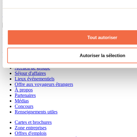
Raquette - Parc régional de la Chute-à-Bull
En savoir plus
Sentier du Belvédère
Visualiser dans Google Map
Besoin d'information?
Tout autoriser
1 800 363-2788
Menu pied de page
Autoriser la sélection
Accueil de groupe
Séjour d'affaires
Lieux événementiels
Offre aux voyageurs étrangers
À propos
Partenaires
Médias
Concours
Renseignements utiles
Cartes et brochures
Zone entreprises
Offres d'emplois