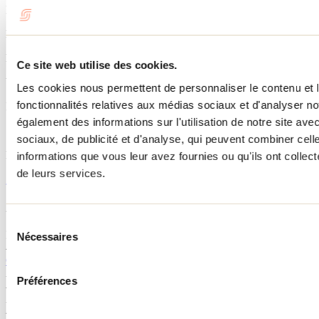
Linéaire
Période d'ouverture
En tout temps (accès gratuit)
Ce site web utilise des cookies.
Vigilance en période de chasse
Les cookies nous permettent de personnaliser le contenu et l
fonctionnalités relatives aux médias sociaux et d'analyser no
Non
également des informations sur l'utilisation de notre site av
Services
sociaux, de publicité et d'analyse, qui peuvent combiner cell
Refuge
informations que vous leur avez fournies ou qu'ils ont collecté
de leurs services.
Site internet
Accès au sentier
Sélection
Route 125 Nord, Saint-Donat
Nécessaires
du
46.252066, -74.127905
consentement
Google Maps
Accès ouest: chemin Régimbald
Préférences
46.2605, -74.2484
Accès ouest: chemin Wall (accès variable en hiver)
46.2626, -74.2321