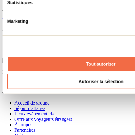
Statistiques
Applications et documents
Voir la carte
Marketing
Cet attrait fait partie de
Sentier national au Québec (Secteur Lanaudière)
En savoir plus
Tout autoriser
Sommet du Mont-Ouareau
Visualiser dans Google Map
Besoin d'information?
1 800 363-2788
Autoriser la sélection
Menu pied de page
Accueil de groupe
Séjour d'affaires
Lieux événementiels
Offre aux voyageurs étrangers
À propos
Partenaires