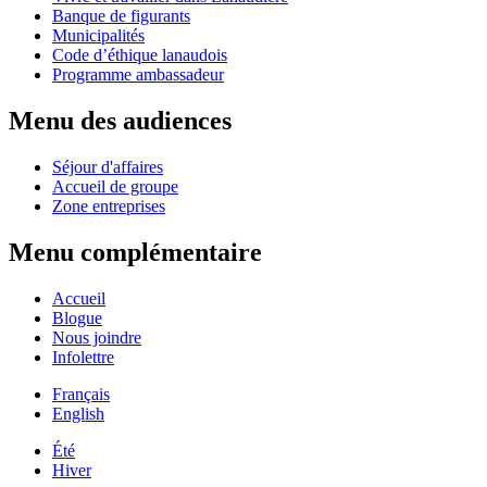
Banque de figurants
Municipalités
Code d’éthique lanaudois
Programme ambassadeur
Menu des audiences
Séjour d'affaires
Accueil de groupe
Zone entreprises
Menu complémentaire
Accueil
Blogue
Nous joindre
Infolettre
Français
English
Été
Hiver