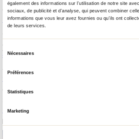
également des informations sur l'utilisation de notre site av
Camping, Refuge, Aire de pique-nique
sociaux, de publicité et d'analyse, qui peuvent combiner cell
informations que vous leur avez fournies ou qu'ils ont collecté
Site internet
de leurs services.
Accès au sentier
4031, chemin Brassard Sud (route 131), Saint-Zénon
Sélection
46.4671, -73.7200
Nécessaires
du
Google Maps
consentement
Applications et documents
Préférences
Voir la carte
Cet attrait fait partie de
Statistiques
Parc régional des Sept-Chutes
Marketing
En savoir plus
Sentier du Mont-Brassard
Visualiser dans Google Map