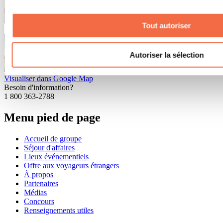
Pourvoirie au Pays de Réal Massé inc.
Saint-
Tout autoriser
Zénon
Pourvoirie
Visualiser dans Google Map
Autoriser la sélection
Pourvoirie St-Zénon inc.
Saint-Zénon
Pourvoirie
Visualiser dans Google Map
Besoin d'information?
1 800 363-2788
Menu pied de page
Accueil de groupe
Séjour d'affaires
Lieux événementiels
Offre aux voyageurs étrangers
À propos
Partenaires
Médias
Concours
Renseignements utiles