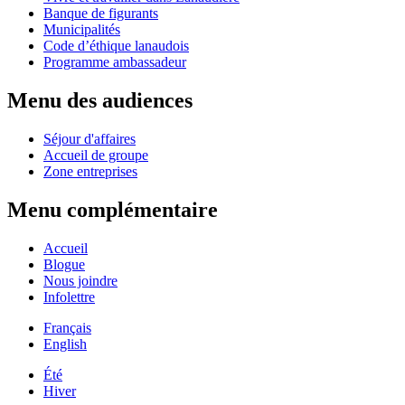
Banque de figurants
Municipalités
Code d’éthique lanaudois
Programme ambassadeur
Menu des audiences
Séjour d'affaires
Accueil de groupe
Zone entreprises
Menu complémentaire
Accueil
Blogue
Nous joindre
Infolettre
Français
English
Été
Hiver