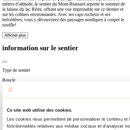
mètres d’altitude, le sentier du Mont-Brassard arpente le sommet de
la falaise du lac Rémi, offrant une vue imprenable sur ce dernier et
sur les collines environnantes. Avec ses caps rocheux et ses
belvédères, vous y découvrirez des paysages nordiques à couper le
souffle!
Afficher plus
information sur le sentier
Type de sentier
Boucle
Période d'ouverture
En tout temps ($)
Vigilance en période de chasse
Ce site web utilise des cookies.
Les cookies nous permettent de personnaliser le contenu et l
Non
fonctionnalités relatives aux médias sociaux et d'analyser no
Services