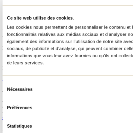
Boucle
Ce site web utilise des cookies.
Période d'ouverture
Les cookies nous permettent de personnaliser le contenu et l
À l'année (accès gratuit)
fonctionnalités relatives aux médias sociaux et d'analyser no
Vigilance en période de chasse
également des informations sur l'utilisation de notre site av
Non
sociaux, de publicité et d'analyse, qui peuvent combiner cell
informations que vous leur avez fournies ou qu'ils ont collecté
Services
de leurs services.
Refuge
Site internet
Sélection
Nécessaires
Accès au sentier
du
consentement
Chemin Régimbald. Le stationnement est situé entre les numéros
civiques 1700 et 1712.
Préférences
46.3415, -74.2673
Google Maps
Statistiques
Applications et documents