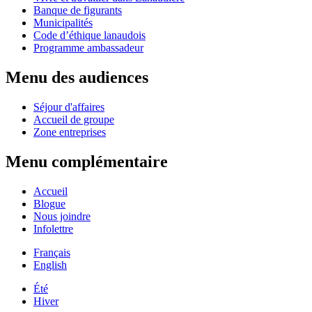
Banque de figurants
Municipalités
Code d’éthique lanaudois
Programme ambassadeur
Menu des audiences
Séjour d'affaires
Accueil de groupe
Zone entreprises
Menu complémentaire
Accueil
Blogue
Nous joindre
Infolettre
Français
English
Été
Hiver