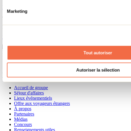
Voir la carte
Marketing
Cet attrait fait partie de
Municipalité de Saint-Donat
En savoir plus
Le Cap de la Fée
Visualiser dans Google Map
Tout autoriser
Besoin d'information?
1 800 363-2788
Autoriser la sélection
Menu pied de page
Accueil de groupe
Séjour d'affaires
Lieux événementiels
Offre aux voyageurs étrangers
À propos
Partenaires
Médias
Concours
Renseignements utiles