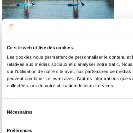
Besoin d'information?
1 800 363-2788
Menu pied de page
Ce site web utilise des cookies.
Les cookies nous permettent de personnaliser le contenu et le
Accueil de groupe
Séjour d'affaires
relatives aux médias sociaux et d'analyser notre trafic. No
Lieux événementiels
sur l'utilisation de notre site avec nos partenaires de médias 
Offre aux voyageurs étrangers
peuvent combiner celles-ci avec d'autres informations que vo
À propos
Partenaires
collectées lors de votre utilisation de leurs services.
Médias
Concours
Renseignements utiles
Sélection
Cartes et brochures
Nécessaires
du
Zone entreprises
consentement
Offres d'emplois
Vivre et travailler dans Lanaudière
Préférences
Banque de figurants