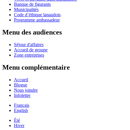
Banque de figurants
Municipalités
Code d’éthique lanaudois
Programme ambassadeur
Menu des audiences
Séjour d'affaires
Accueil de groupe
Zone entreprises
Menu complémentaire
Accueil
Blogue
Nous joindre
Infolettre
Français
English
Été
Hiver