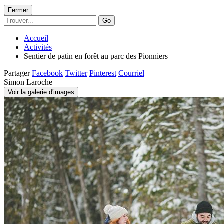
Fermer
Go
Accueil
Activités
Sentier de patin en forêt au parc des Pionniers
Partager
Facebook
Twitter
Pinterest
Courriel
Simon Laroche
Voir la galerie d'images