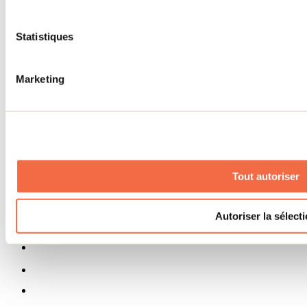
Municipalités
Code d’éthique lanaudois
Programme ambassadeur
Statistiques
Infolettre
Marketing
Pour découvrir des idées d’activités et connaître en primeur les
nouveautés, les concours et les offres exclusives dans Lanaudière,
abonne-toi dès aujourd’hui à notre infolettre.
S'abonner
Menu des réseaux sociaux
Tout autoriser
Autoriser la sélect