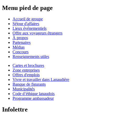
Menu pied de page
Accueil de groupe
Séjour d'affaires
Lieux événementiels
Offre aux voyageurs étrangers
À propos
Partenaires
Médias
Concours
Renseignements utiles
Cartes et brochures
Zone entreprises
Offres d'emplois
Vivre et travailler dans Lanaudière
Banque de figurants
Municipalités
Code d’éthique lanaudois
Programme ambassadeur
Infolettre