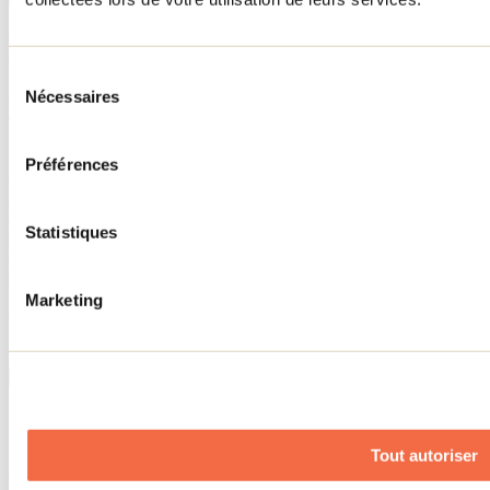
La Maison Incandescente
Sélection
Nécessaires
du
Crabtree
Traiteur
consentement
Bienvenue à La Maison Incandescente, une salle événementielle et
Préférences
de spectacles intimiste où les artistes locaux et émergents brillent au
cœur de chaque soirée. Située au centre de Lanaudière, dans une
ambiance conviviale et lumineuse, notre maison met aussi les
Statistiques
saveurs d'ici à l'honneur avec nos plateaux de dégustation. Entre
musique, découvertes et rencontres humaines, chaque événement
devient une expérience rassembleuse. Découvrez également notre
petite boutique remplie de produits de la boucherie Rendez-vous
Marketing
Cochon ainsi que des mets faits à la main, pensés pour prolonger la
magie de votre passage chez nous.
Afficher plus
Services
Tout autoriser