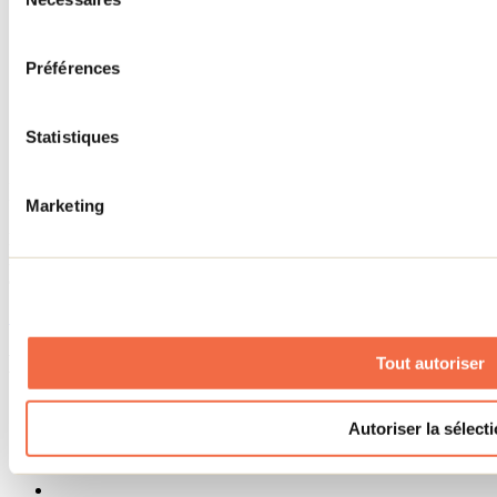
du
Cartes et brochures
Zone entreprises
consentement
Offres d'emplois
Vivre et travailler dans Lanaudière
Préférences
Banque de figurants
Municipalités
Code d’éthique lanaudois
Statistiques
Programme ambassadeur
Infolettre
Marketing
Pour découvrir des idées d’activités et connaître en primeur les
nouveautés, les concours et les offres exclusives dans Lanaudière,
abonne-toi dès aujourd’hui à notre infolettre.
S'abonner
Menu des réseaux sociaux
Tout autoriser
Autoriser la sélect