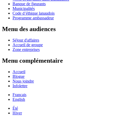
Banque de figurants
Municipalités
Code d’éthique lanaudois
Programme ambassadeur
Menu des audiences
Séjour d'affaires
Accueil de groupe
Zone entreprises
Menu complémentaire
Accueil
Blogue
Nous joindre
Infolettre
Français
English
Été
Hiver