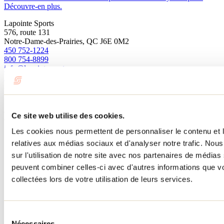
Découvre-en plus.
Lapointe Sports
576, route 131
Notre-Dame-des-Prairies, QC J6E 0M2
450 752-1224
800 754-8899
info@lapointesports.com
Facebook
Instagram
Besoin d'information?
1 800 363-2788
Menu pied de page
Ce site web utilise des cookies.
Les cookies nous permettent de personnaliser le contenu et le
Accueil de groupe
relatives aux médias sociaux et d'analyser notre trafic. No
Séjour d'affaires
sur l'utilisation de notre site avec nos partenaires de médias 
Lieux événementiels
Offre aux voyageurs étrangers
peuvent combiner celles-ci avec d'autres informations que vo
À propos
collectées lors de votre utilisation de leurs services.
Partenaires
Médias
Concours
Renseignements utiles
Sélection
Nécessaires