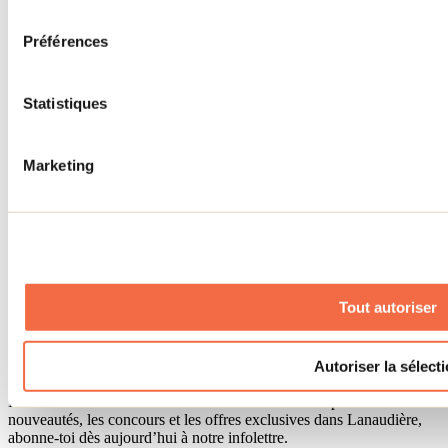
consentement
Accueil de groupe
Séjour d'affaires
Préférences
Lieux événementiels
Offre aux voyageurs étrangers
À propos
Partenaires
Statistiques
Médias
Concours
Renseignements utiles
Marketing
Cartes et brochures
Zone entreprises
Offres d'emplois
Vivre et travailler dans Lanaudière
Banque de figurants
Municipalités
Code d’éthique lanaudois
Tout autoriser
Programme ambassadeur
Infolettre
Autoriser la sélect
Pour découvrir des idées d’activités et connaître en primeur les
nouveautés, les concours et les offres exclusives dans Lanaudière,
abonne-toi dès aujourd’hui à notre infolettre.