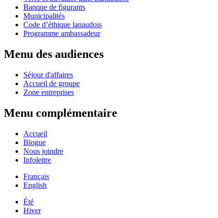
Banque de figurants
Municipalités
Code d’éthique lanaudois
Programme ambassadeur
Menu des audiences
Séjour d'affaires
Accueil de groupe
Zone entreprises
Menu complémentaire
Accueil
Blogue
Nous joindre
Infolettre
Français
English
Été
Hiver