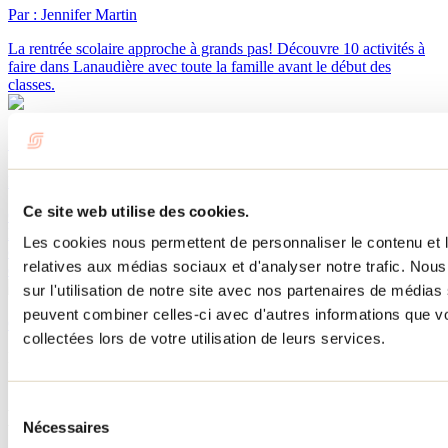
Par : Jennifer Martin
La rentrée scolaire approche à grands pas! Découvre 10 activités à
faire dans Lanaudière avec toute la famille avant le début des
classes.
Quoi faire à Repentigny pendant l'Oktoberfest?
Par : Jennifer Martin
Ce site web utilise des cookies.
Chaque mois de septembre, l'Oktoberfest de Repentigny transforme
le parc de l'Île-Lebel en un immense lieu de rassemblement où se
Les cookies nous permettent de personnaliser le contenu et le
côtoient microbrasseries, producteurs locaux, spectacles, jeux et
relatives aux médias sociaux et d'analyser notre trafic. No
découvertes gourmandes.
sur l'utilisation de notre site avec nos partenaires de médias 
peuvent combiner celles-ci avec d'autres informations que vo
Consulter tous les articles
collectées lors de votre utilisation de leurs services.
Besoin d'information?
1 800 363-2788
Sélection
Menu pied de page
Nécessaires
du