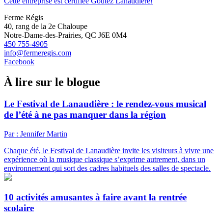
Cette entreprise est certifiée Goûtez Lanaudière!
Ferme Régis
40, rang de la 2e Chaloupe
Notre-Dame-des-Prairies, QC J6E 0M4
450 755-4905
info@fermeregis.com
Facebook
À lire sur le blogue
Le Festival de Lanaudière : le rendez-vous musical
de l’été à ne pas manquer dans la région
Par : Jennifer Martin
Chaque été, le Festival de Lanaudière invite les visiteurs à vivre une
expérience où la musique classique s’exprime autrement, dans un
environnement qui sort des cadres habituels des salles de spectacle.
10 activités amusantes à faire avant la rentrée
scolaire