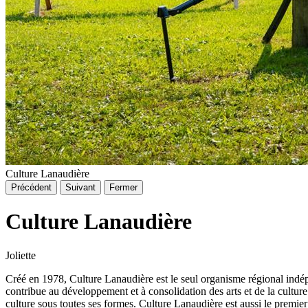
Culture Lanaudière
Précédent
Suivant
Fermer
Culture Lanaudière
Joliette
Créé en 1978, Culture Lanaudière est le seul organisme régional indépen
contribue au développement et à consolidation des arts et de la cultur
culture sous toutes ses formes. Culture Lanaudière est aussi le premie