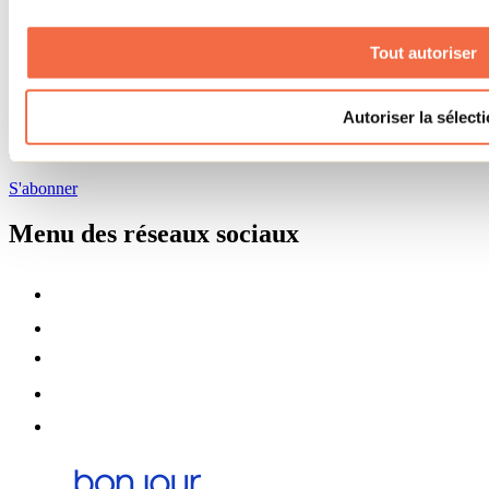
Programme ambassadeur
Tout autoriser
Infolettre
Pour découvrir des idées d’activités et connaître en primeur les
Autoriser la sélect
nouveautés, les concours et les offres exclusives dans Lanaudière,
abonne-toi dès aujourd’hui à notre infolettre.
S'abonner
Menu des réseaux sociaux