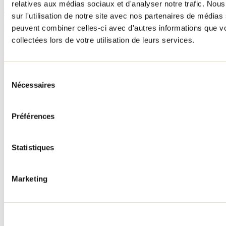
relatives aux médias sociaux et d'analyser notre trafic. No
Consulter tous les articles
sur l'utilisation de notre site avec nos partenaires de médias 
peuvent combiner celles-ci avec d'autres informations que vo
Besoin d'information?
1 800 363-2788
collectées lors de votre utilisation de leurs services.
Menu pied de page
Sélection
Accueil de groupe
Nécessaires
du
Séjour d'affaires
consentement
Lieux événementiels
Offre aux voyageurs étrangers
Préférences
À propos
Partenaires
Médias
Concours
Statistiques
Renseignements utiles
Cartes et brochures
Marketing
Zone entreprises
Offres d'emplois
Vivre et travailler dans Lanaudière
Banque de figurants
Municipalités
Code d’éthique lanaudois