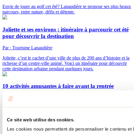
Envie de jouer au golf cet été? Lanaudière te propose ses plus beaux
parcours, entre nature, défis et détente.
Joliette et ses environs : itinéraire à parcourir cet été
pour découvrir la destination
Par : Tourisme Lanaudière
Joliette, c’est le cachet d’une ville de plus de 200 ans d’histoire et la
richesse d’un centre-ville animé. Voici un itinéraire pour découvrir
cette destination urbaine pendant quelques jours.
10 activités amusantes à faire avant la rentrée
scolaire
Par : Jennifer Martin
La rentrée scolaire approche à grands pas! Découvre 10 activités à
Ce site web utilise des cookies.
faire dans Lanaudière avec toute la famille avant le début des
classes.
Les cookies nous permettent de personnaliser le contenu et le