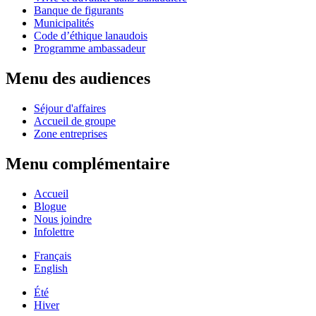
Banque de figurants
Municipalités
Code d’éthique lanaudois
Programme ambassadeur
Menu des audiences
Séjour d'affaires
Accueil de groupe
Zone entreprises
Menu complémentaire
Accueil
Blogue
Nous joindre
Infolettre
Français
English
Été
Hiver