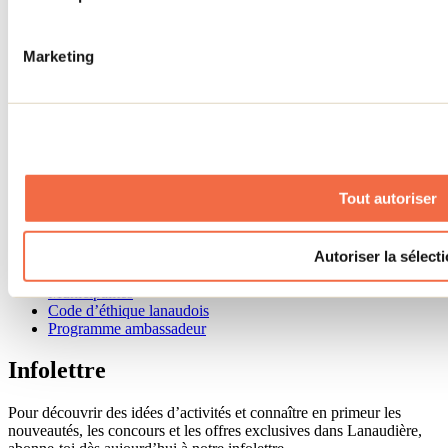
Accueil de groupe
Séjour d'affaires
Marketing
Lieux événementiels
Offre aux voyageurs étrangers
À propos
Partenaires
Médias
Concours
Renseignements utiles
Tout autoriser
Cartes et brochures
Zone entreprises
Offres d'emplois
Vivre et travailler dans Lanaudière
Autoriser la sélect
Banque de figurants
Municipalités
Code d’éthique lanaudois
Programme ambassadeur
Infolettre
Pour découvrir des idées d’activités et connaître en primeur les
nouveautés, les concours et les offres exclusives dans Lanaudière,