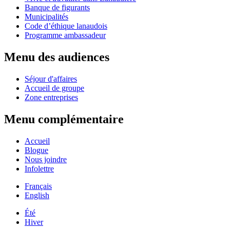
Banque de figurants
Municipalités
Code d’éthique lanaudois
Programme ambassadeur
Menu des audiences
Séjour d'affaires
Accueil de groupe
Zone entreprises
Menu complémentaire
Accueil
Blogue
Nous joindre
Infolettre
Français
English
Été
Hiver