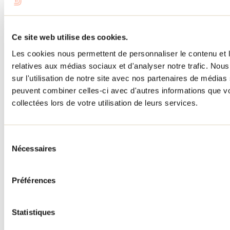
1 800 363-2788
Menu pied de page
Ce site web utilise des cookies.
Accueil de groupe
Les cookies nous permettent de personnaliser le contenu et le
Séjour d'affaires
relatives aux médias sociaux et d'analyser notre trafic. No
Lieux événementiels
Offre aux voyageurs étrangers
sur l'utilisation de notre site avec nos partenaires de médias 
À propos
peuvent combiner celles-ci avec d'autres informations que vo
Partenaires
collectées lors de votre utilisation de leurs services.
Médias
Concours
Renseignements utiles
Sélection
Cartes et brochures
Zone entreprises
Nécessaires
du
Offres d'emplois
consentement
Vivre et travailler dans Lanaudière
Banque de figurants
Préférences
Municipalités
Code d’éthique lanaudois
Programme ambassadeur
Statistiques
Infolettre