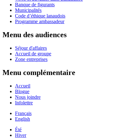
Banque de figurants
Municipalités
Code d’éthique lanaudois
Programme ambassadeur
Menu des audiences
Séjour d'affaires
Accueil de groupe
Zone entreprises
Menu complémentaire
Accueil
Blogue
Nous joindre
Infolettre
Français
English
Été
Hiver